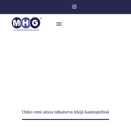
ONKO ONNI AINOA
RATKAISEVA TEKIJÄ
KASINOPELISSÄ
Home
News
Onko onni ainoa ratkaiseva tekijä kasinopelissä