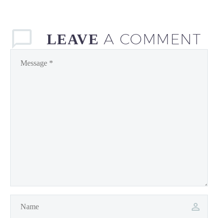
A COMMENT
LEAVE